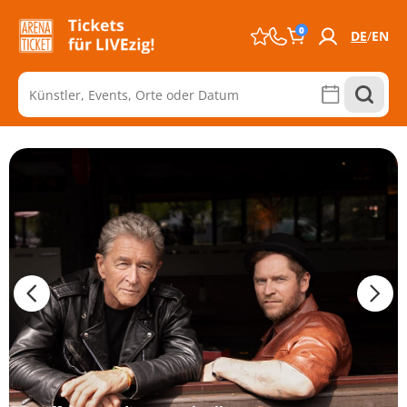
0
DE
EN