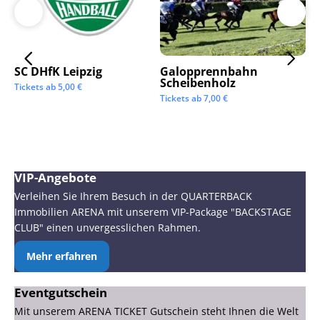
SC DHfK Leipzig
Galopprennbahn
LV
Scheibenholz
Os
Tickets ab
5,00
€
Mi
Tickets ab
7,00
€
Tic
VIP-Angebote
Verleihen Sie Ihrem Besuch in der QUARTERBACK
Immobilien ARENA mit unserem VIP-Package "BACKSTAGE
CLUB" einen unvergesslichen Rahmen.
Mehr erfahren
Eventgutschein
Mit unserem ARENA TICKET Gutschein steht Ihnen die Welt