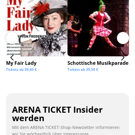
My Fair Lady
Schottische Musikparade
Go
Tickets ab
39,60
€
Tickets ab
39,50
€
Tic
ARENA TICKET Insider
werden
Mit dem ARENA TICKET-Shop-Newsletter informieren
wir Sie wöchentlich über interessante