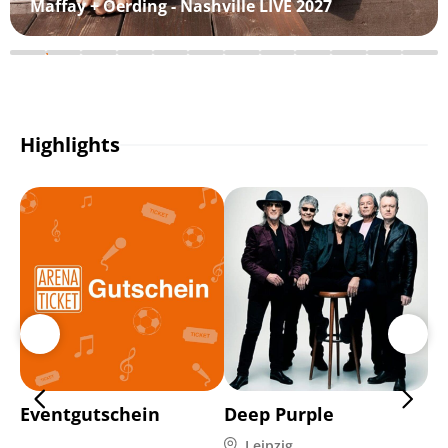
Maffay + Oerding - Nashville LIVE 2027
Highlights
Eventgutschein
Deep Purple
Di
Leipzig