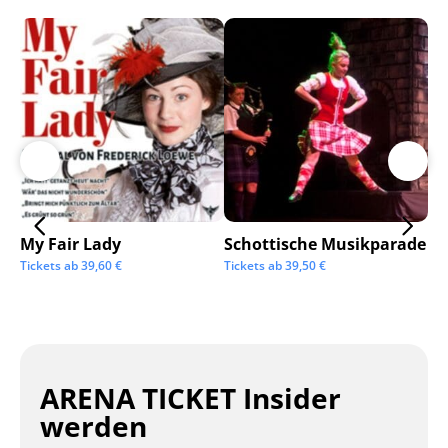
My Fair Lady
Schottische Musikparade
Go
Tickets ab
39,60
€
Tickets ab
39,50
€
Tic
ARENA TICKET Insider
werden