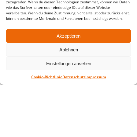
zuzugreifen. Wenn du diesen Technologien zustimmst, können wir Daten
in der Zeit vom
06.07. – 07.08.2026
wie das Surfverhalten oder eindeutige IDs auf dieser Website
verarbeiten. Wenn du deine Zustimmung nicht erteilst oder zurückziehst,
Montag – Freitag: 10-18 Uhr Samstag:
können bestimmte Merkmale und Funktionen beeinträchtigt werden.
geschlossen
Akzeptieren
Standort
Ablehnen
QUARTERBACK Immobilien ARENA
Am Sportforum 2, 04105 Leipzig
Einstellungen ansehen
Sie erreichen uns mit dem Öffentlichen
Nahverkehr: Straßenbahn Linien 3, 4, 7, 8, 15
Cookie-Richtlinie
Datenschutz
Impressum
Haltestelle Waldplatz/Arena. Kostenfreies
Parken ist während des Ticketkaufs möglich.
Datenschutz
Impressum
AGB
Barrierefreiheit
CRM
Zahl- und Versandarten
© ZSL Betreibergesellschaft mbH