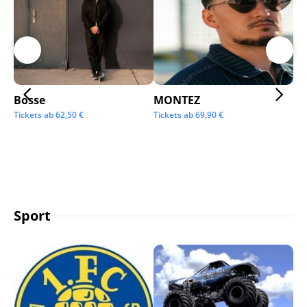
Bosse
MONTEZ
Ai
Tickets ab
62,50
€
Tickets ab
69,90
€
Tic
Sport