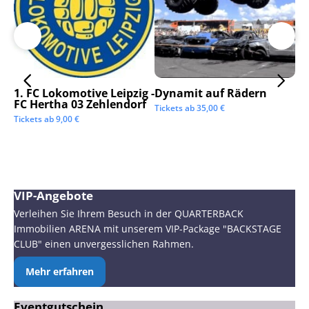
1. FC Lokomotive Leipzig -
Dynamit auf Rädern
SC
FC Hertha 03 Zehlendorf
Tickets ab
35,00
€
Tic
Tickets ab
9,00
€
VIP-Angebote
Verleihen Sie Ihrem Besuch in der QUARTERBACK
Immobilien ARENA mit unserem VIP-Package "BACKSTAGE
CLUB" einen unvergesslichen Rahmen.
Mehr erfahren
Eventgutschein