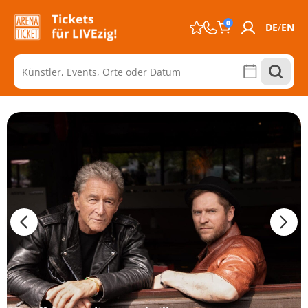
0
DE
EN