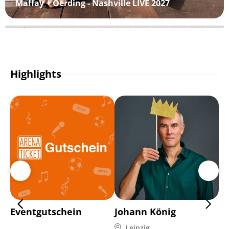
Maffay + Oerding - Nashville LIVE 2027
Highlights
Eventgutschein
Johann König
Pa
Leipzig