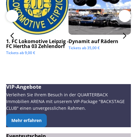
1. FC Lokomotive Leipzig -
Dynamit auf Rädern
SC
FC Hertha 03 Zehlendorf
Tickets ab
35,00
€
Tic
Tickets ab
9,00
€
VIP-Angebote
Verleihen Sie Ihrem Besuch in der QUARTERBACK
Immobilien ARENA mit unserem VIP-Package "BACKSTAGE
CLUB" einen unvergesslichen Rahmen.
Mehr erfahren
Eventgutschein