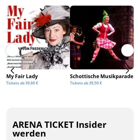
My Fair Lady
Schottische Musikparade
Go
Tickets ab
39,60
€
Tickets ab
39,50
€
Tic
ARENA TICKET Insider
werden