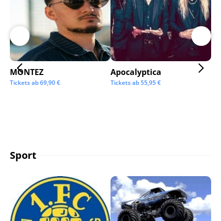
MONTEZ
Apocalyptica
Ai
Tickets ab
69,90
€
Tickets ab
55,95
€
Tic
Sport