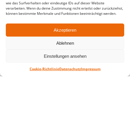
wie das Surfverhalten oder eindeutige IDs auf dieser Website
in der Zeit vom
06.07. – 07.08.2026
verarbeiten. Wenn du deine Zustimmung nicht erteilst oder zurückziehst,
können bestimmte Merkmale und Funktionen beeinträchtigt werden.
Montag – Freitag: 10-18 Uhr Samstag:
geschlossen
Akzeptieren
Standort
Ablehnen
QUARTERBACK Immobilien ARENA
Am Sportforum 2, 04105 Leipzig
Einstellungen ansehen
Sie erreichen uns mit dem Öffentlichen
Cookie-Richtlinie
Datenschutz
Impressum
Nahverkehr: Straßenbahn Linien 3, 4, 7, 8, 15
Haltestelle Waldplatz/Arena. Kostenfreies
Parken ist während des Ticketkaufs möglich.
Datenschutz
Impressum
AGB
Barrierefreiheit
CRM
Zahl- und Versandarten
© ZSL Betreibergesellschaft mbH