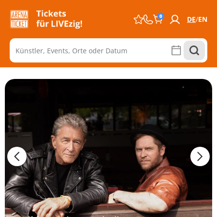
0
DE
EN