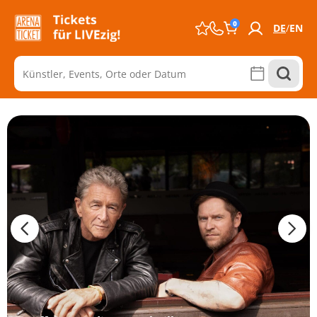
0
DE
EN