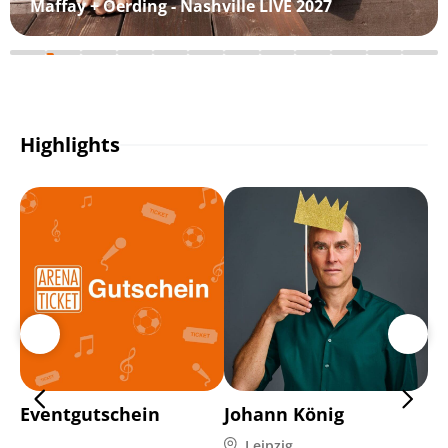
Maffay + Oerding - Nashville LIVE 2027
Highlights
Eventgutschein
Johann König
Ma
Leipzig