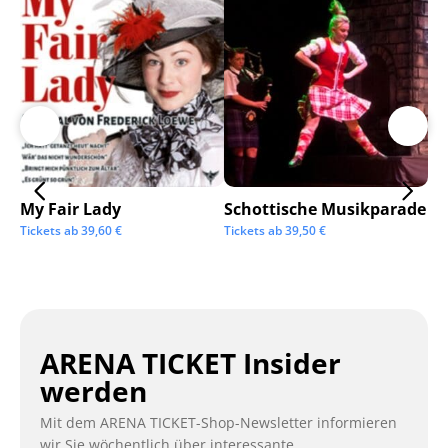
My Fair Lady
Schottische Musikparade
Go
Tickets ab
39,60
€
Tickets ab
39,50
€
Tic
ARENA TICKET Insider
werden
Mit dem ARENA TICKET-Shop-Newsletter informieren
wir Sie wöchentlich über interessante