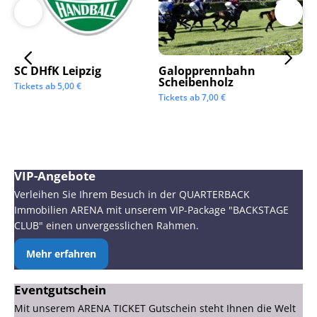
SC DHfK Leipzig
Galopprennbahn
LV
Scheibenholz
Os
Tickets ab
5,00
€
Mi
Tickets ab
7,00
€
Tic
VIP-Angebote
Verleihen Sie Ihrem Besuch in der QUARTERBACK
Immobilien ARENA mit unserem VIP-Package "BACKSTAGE
CLUB" einen unvergesslichen Rahmen.
Mehr erfahren
Eventgutschein
Mit unserem ARENA TICKET Gutschein steht Ihnen die Welt