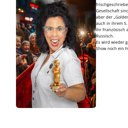
frischgeschriebe
Gesellschaft sin
aber der „Golden
auch in ihrem 5
ihr Französisch 
Russisch.
Es wird wieder g
Show noch ein F