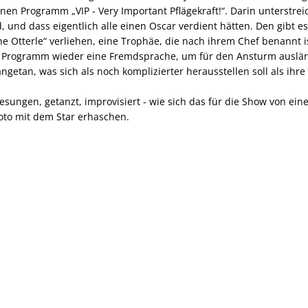
nen Programm „VIP - Very Important Pflägekraft!“. Darin unterstreich
d, und dass eigentlich alle einen Oscar verdient hätten. Den gibt 
e Otterle“ verliehen, eine Trophäe, die nach ihrem Chef benannt ist,
. Programm wieder eine Fremdsprache, um für den Ansturm ausländ
angetan, was sich als noch komplizierter herausstellen soll als ihr
esungen, getanzt, improvisiert - wie sich das für die Show von e
oto mit dem Star erhaschen.