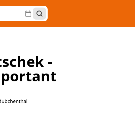
tschek -
mportant
äubchenthal