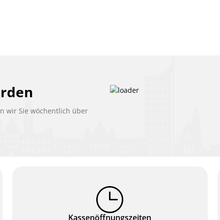
erden
 wir Sie wöchentlich über
Kassenöffnungszeiten