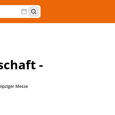
chaft -
eipziger Messe