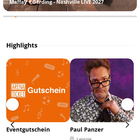
Maffay + Oerding - Nashville LIVE 2027
Highlights
Eventgutschein
Paul Panzer
C
Leipzig