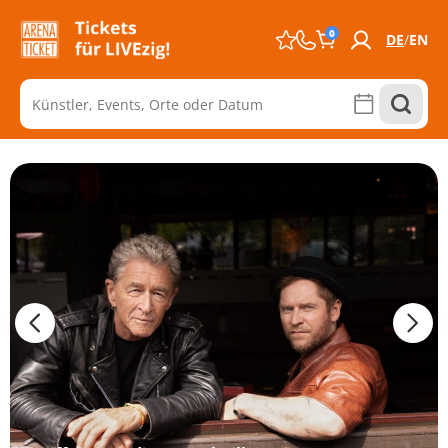
0
DE
EN