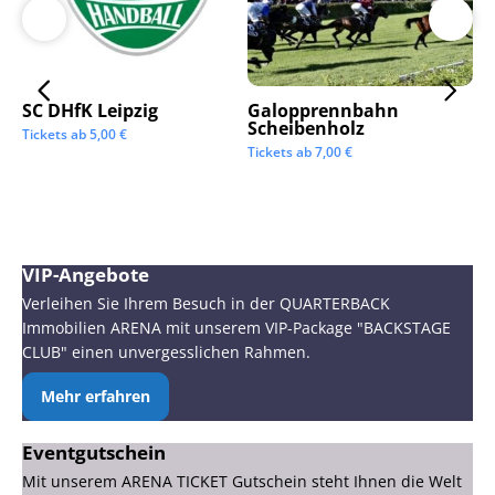
SC DHfK Leipzig
Galopprennbahn
LV
Scheibenholz
Os
Tickets ab
5,00
€
Mi
Tickets ab
7,00
€
Tic
VIP-Angebote
Verleihen Sie Ihrem Besuch in der QUARTERBACK
Immobilien ARENA mit unserem VIP-Package "BACKSTAGE
CLUB" einen unvergesslichen Rahmen.
Mehr erfahren
Eventgutschein
Mit unserem ARENA TICKET Gutschein steht Ihnen die Welt