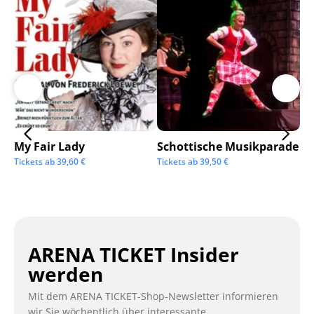
My Fair Lady
Schottische Musikparade
Go
Tickets ab
39,60
€
Tickets ab
39,50
€
Tic
ARENA TICKET Insider
werden
Mit dem ARENA TICKET-Shop-Newsletter informieren
wir Sie wöchentlich über interessante