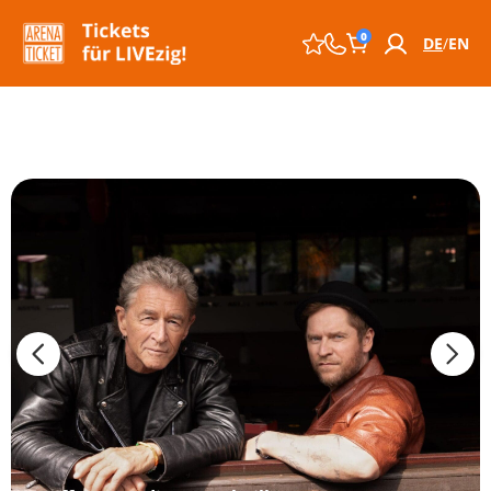
0
DE
EN