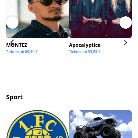
MONTEZ
Apocalyptica
Ai
Tickets ab
69,90
€
Tickets ab
55,95
€
Tic
Sport