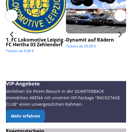
1. FC Lokomotive Leipzig -
Dynamit auf Rädern
SC
FC Hertha 03 Zehlendorf
Tickets ab
35,00
€
Tic
Tickets ab
9,00
€
VIP-Angebote
Verleihen Sie Ihrem Besuch in der QUARTERBACK
Immobilien ARENA mit unserem VIP-Package "BACKSTAGE
CLUB" einen unvergesslichen Rahmen.
Mehr erfahren
Eventgutschein