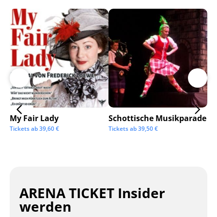
My Fair Lady
Schottische Musikparade
Go
Tickets ab
39,60
€
Tickets ab
39,50
€
Tic
ARENA TICKET Insider
werden