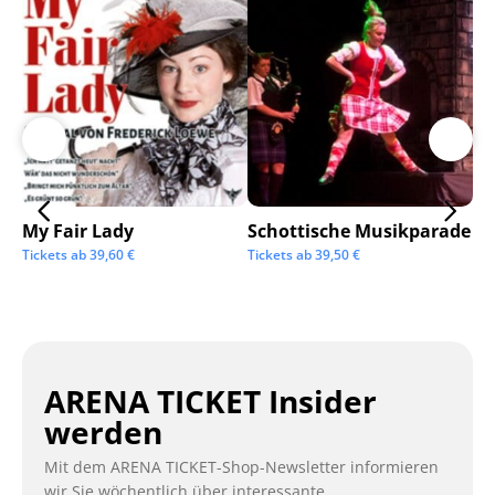
My Fair Lady
Schottische Musikparade
Go
Tickets ab
39,60
€
Tickets ab
39,50
€
Tic
ARENA TICKET Insider
werden
Mit dem ARENA TICKET-Shop-Newsletter informieren
wir Sie wöchentlich über interessante