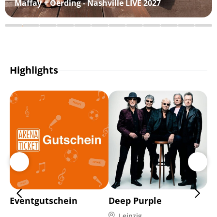
Maffay + Oerding - Nashville LIVE 2027
Highlights
Eventgutschein
Deep Purple
Di
Leipzig