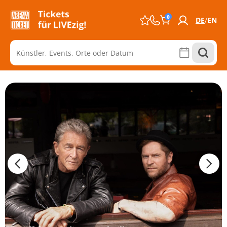
0
DE
EN