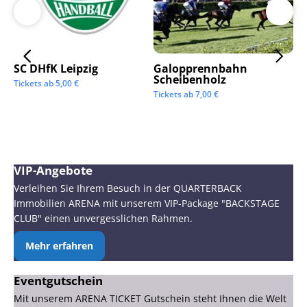
SC DHfK Leipzig
Galopprennbahn
LV
Scheibenholz
Os
Tickets ab
5,00
€
Mi
Tickets ab
7,00
€
Tic
VIP-Angebote
Verleihen Sie Ihrem Besuch in der QUARTERBACK
Immobilien ARENA mit unserem VIP-Package "BACKSTAGE
CLUB" einen unvergesslichen Rahmen.
Mehr erfahren
Eventgutschein
Mit unserem ARENA TICKET Gutschein steht Ihnen die Welt