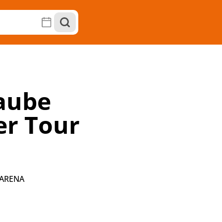
laube
er Tour
 ARENA