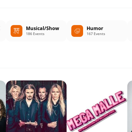
K
Musical/Show
Humor
186 Events
167 Events