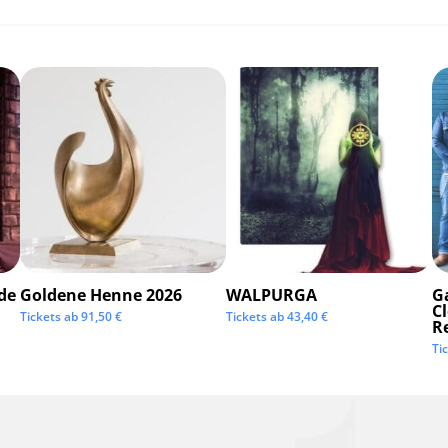
de
Goldene Henne 2026
WALPURGA
G
C
Tickets ab
91,50
€
Tickets ab
43,40
€
R
Ti