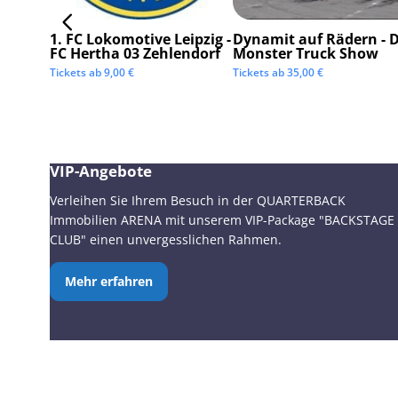
1. FC Lokomotive Leipzig -
Dynamit auf Rädern - D
FC Hertha 03 Zehlendorf
Monster Truck Show
Tickets ab
9,00
€
Tickets ab
35,00
€
VIP-Angebote
Verleihen Sie Ihrem Besuch in der QUARTERBACK
Immobilien ARENA mit unserem VIP-Package "BACKSTAGE
CLUB" einen unvergesslichen Rahmen.
Mehr erfahren