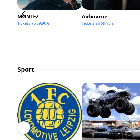
MONTEZ
Airbourne
Tickets ab
69,90
€
Tickets ab
59,95
€
Sport