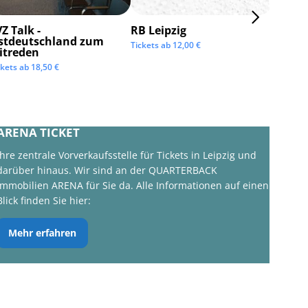
Z Talk -
RB Leipzig
ISTAF 
stdeutschland zum
Tickets ab
12,00
€
Tickets 
itreden
ckets ab
18,50
€
ARENA TICKET
Ihre zentrale Vorverkaufsstelle für Tickets in Leipzig und
darüber hinaus. Wir sind an der QUARTERBACK
Immobilien ARENA für Sie da. Alle Informationen auf einen
Blick finden Sie hier:
Mehr erfahren