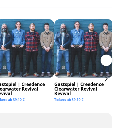
astspiel | Creedence
Gastspiel | Creedence
Invisi
learwater Revival
Clearwater Revival
Tickets 
evival
Revival
ckets ab
39,10
€
Tickets ab
39,10
€