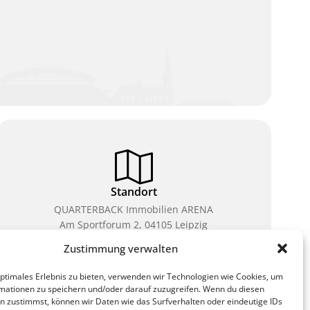
Standort
QUARTERBACK Immobilien ARENA
Am Sportforum 2, 04105 Leipzig
Zustimmung verwalten
Sie erreichen uns mit dem Öffentlichen Nahverkehr:
Straßenbahn Linien 3, 4, 7, 8, 15 Haltestelle
optimales Erlebnis zu bieten, verwenden wir Technologien wie Cookies, um
Waldplatz/Arena. Kostenfreies Parken ist während
mationen zu speichern und/oder darauf zuzugreifen. Wenn du diesen
des Ticketkaufs möglich.
n zustimmst, können wir Daten wie das Surfverhalten oder eindeutige IDs