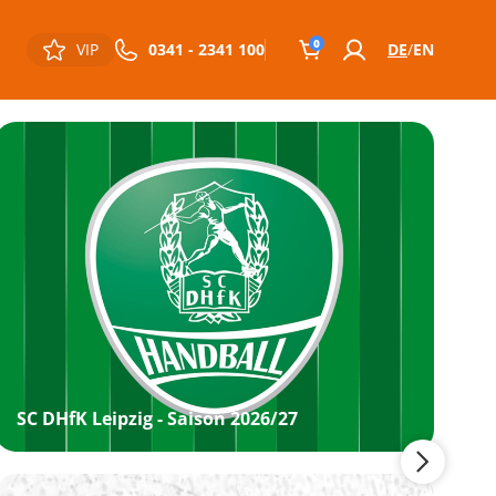
0
VIP
0341 - 2341 100
DE
EN
SC DHfK Leipzig - Saison 2026/27