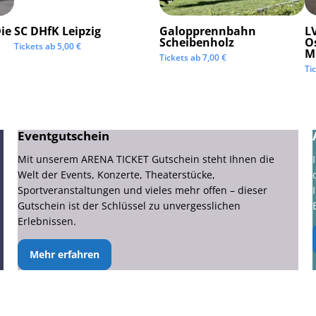
ie
SC DHfK Leipzig
Galopprennbahn
LV
Scheibenholz
O
Tickets ab
5,00
€
M
Tickets ab
7,00
€
Ti
Eventgutschein
Mit unserem ARENA TICKET Gutschein steht Ihnen die
Welt der Events, Konzerte, Theaterstücke,
Sportveranstaltungen und vieles mehr offen – dieser
Gutschein ist der Schlüssel zu unvergesslichen
Erlebnissen.
Mehr erfahren