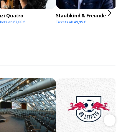
uzi Quatro
Staubkind & Freunde
ckets ab
67,00
€
Tickets ab
49,95
€
BOSSE
Tickets 