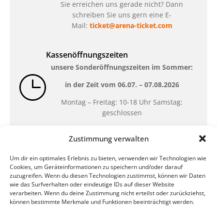
Sie erreichen uns gerade nicht? Dann
schreiben Sie uns gern eine E-
Mail:
ticket@arena-ticket.com
Kassenöffnungszeiten
unsere Sonderöffnungszeiten im Sommer:
in der Zeit vom
06.07. – 07.08.2026
Montag – Freitag: 10-18 Uhr Samstag:
geschlossen
Zustimmung verwalten
Standort
Um dir ein optimales Erlebnis zu bieten, verwenden wir Technologien wie
QUARTERBACK Immobilien ARENA
Cookies, um Geräteinformationen zu speichern und/oder darauf
Am Sportforum 2, 04105 Leipzig
zuzugreifen. Wenn du diesen Technologien zustimmst, können wir Daten
wie das Surfverhalten oder eindeutige IDs auf dieser Website
Sie erreichen uns mit dem Öffentlichen
verarbeiten. Wenn du deine Zustimmung nicht erteilst oder zurückziehst,
Nahverkehr: Straßenbahn Linien 3, 4, 7, 8, 15
können bestimmte Merkmale und Funktionen beeinträchtigt werden.
Haltestelle Waldplatz/Arena. Kostenfreies