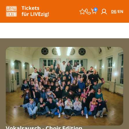
0
DE
EN
Vokalrausch - Choir Edition