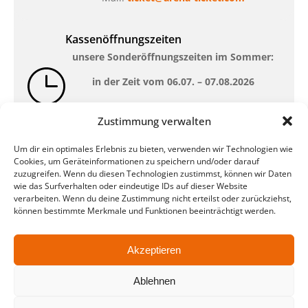
Kassenöffnungszeiten
unsere Sonderöffnungszeiten im Sommer:
in der Zeit vom
06.07. – 07.08.2026
Montag – Freitag: 10-18 Uhr Samstag:
Zustimmung verwalten
geschlossen
Um dir ein optimales Erlebnis zu bieten, verwenden wir Technologien wie
Cookies, um Geräteinformationen zu speichern und/oder darauf
Standort
zuzugreifen. Wenn du diesen Technologien zustimmst, können wir Daten
wie das Surfverhalten oder eindeutige IDs auf dieser Website
QUARTERBACK Immobilien ARENA
verarbeiten. Wenn du deine Zustimmung nicht erteilst oder zurückziehst,
Am Sportforum 2, 04105 Leipzig
können bestimmte Merkmale und Funktionen beeinträchtigt werden.
Sie erreichen uns mit dem Öffentlichen
Nahverkehr: Straßenbahn Linien 3, 4, 7, 8, 15
Akzeptieren
Haltestelle Waldplatz/Arena. Kostenfreies
Parken ist während des Ticketkaufs möglich.
Ablehnen