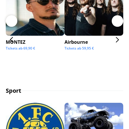
MONTEZ
Airbourne
Ap
Tickets ab
69,90
€
Tickets ab
59,95
€
Tic
Sport