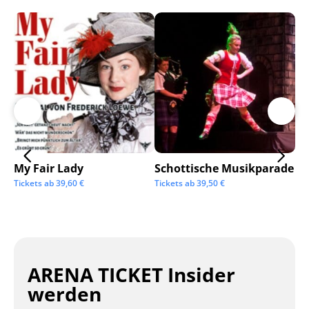
My Fair Lady
Schottische Musikparade
Go
Tickets ab
39,60
€
Tickets ab
39,50
€
Tic
ARENA TICKET Insider
werden