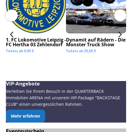
1. FC Lokomotive Leipzig -
Dynamit auf Rädern - Die
SC
FC Hertha 03 Zehlendorf
Monster Truck Show
Tic
Tickets ab
9,00
€
Tickets ab
35,00
€
VIP-Angebote
Verleihen Sie Ihrem Besuch in der QUARTERBACK
Immobilien ARENA mit unserem VIP-Package "BACKSTAGE
CLUB" einen unvergesslichen Rahmen.
Mehr erfahren
Eventgutschein