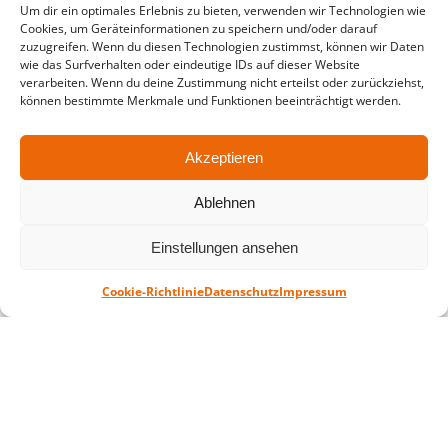
Um dir ein optimales Erlebnis zu bieten, verwenden wir Technologien wie
in der Zeit vom
06.07. – 07.08.2026
Cookies, um Geräteinformationen zu speichern und/oder darauf
zuzugreifen. Wenn du diesen Technologien zustimmst, können wir Daten
Montag – Freitag: 10-18 Uhr Samstag:
wie das Surfverhalten oder eindeutige IDs auf dieser Website
geschlossen
verarbeiten. Wenn du deine Zustimmung nicht erteilst oder zurückziehst,
können bestimmte Merkmale und Funktionen beeinträchtigt werden.
Standort
Akzeptieren
QUARTERBACK Immobilien ARENA
Am Sportforum 2, 04105 Leipzig
Ablehnen
Sie erreichen uns mit dem Öffentlichen
Einstellungen ansehen
Nahverkehr: Straßenbahn Linien 3, 4, 7, 8, 15
Haltestelle Waldplatz/Arena. Kostenfreies
Cookie-Richtlinie
Datenschutz
Impressum
Parken ist während des Ticketkaufs möglich.
Datenschutz
Impressum
AGB
Barrierefreiheit
CRM
Zahl- und Versandarten
© ZSL Betreibergesellschaft mbH