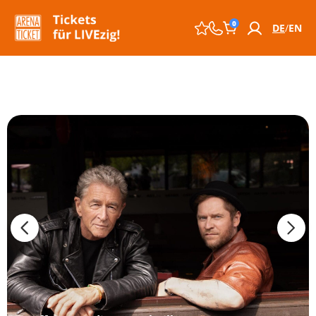
0
DE
EN