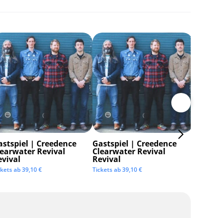
astspiel | Creedence
Gastspiel | Creedence
Invisi
learwater Revival
Clearwater Revival
Tickets 
evival
Revival
ckets ab
39,10
€
Tickets ab
39,10
€