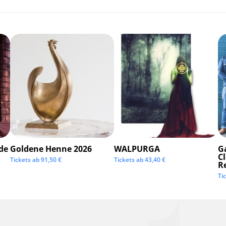
de
Goldene Henne 2026
WALPURGA
G
C
Tickets ab
91,50
€
Tickets ab
43,40
€
R
Ti