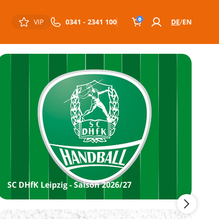
0
VIP
0341 - 2341 100
DE
EN
SC DHfK Leipzig - Saison 2026/27