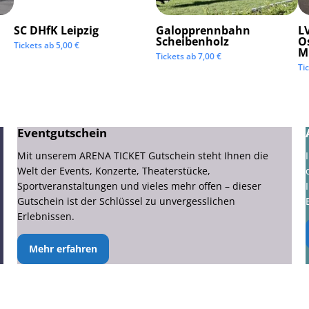
SC DHfK Leipzig
Galopprennbahn
LV
Scheibenholz
O
Tickets ab
5,00
€
M
Tickets ab
7,00
€
Ti
Eventgutschein
Mit unserem ARENA TICKET Gutschein steht Ihnen die
Welt der Events, Konzerte, Theaterstücke,
Sportveranstaltungen und vieles mehr offen – dieser
Gutschein ist der Schlüssel zu unvergesslichen
Erlebnissen.
Mehr erfahren