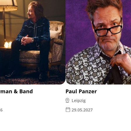
rman & Band
Paul Panzer
Leipzig
26
29.05.2027