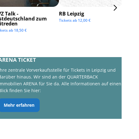
Z Talk -
RB Leipzig
ISTAF 
stdeutschland zum
Tickets ab
12,00
€
Tickets 
itreden
ckets ab
18,50
€
ARENA TICKET
Ihre zentrale Vorverkaufsstelle für Tickets in Leipzig und
darüber hinaus. Wir sind an der QUARTERBACK
Immobilien ARENA für Sie da. Alle Informationen auf einen
Blick finden Sie hier:
Mehr erfahren