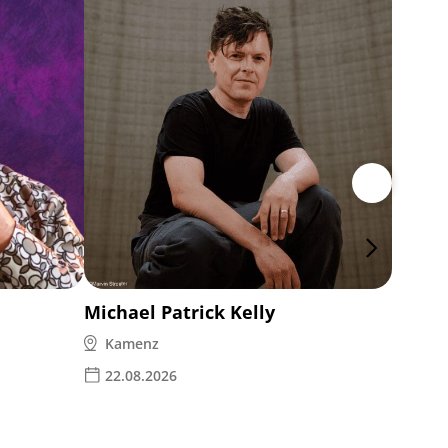
die P
2 Event
04.11
Michael Patrick Kelly
Kamenz
22.08.2026