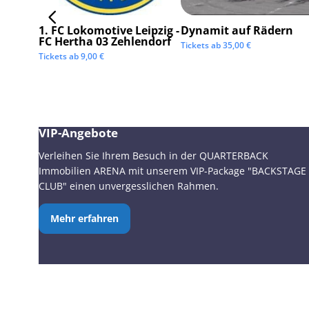
1. FC Lokomotive Leipzig -
Dynamit auf Rädern
FC Hertha 03 Zehlendorf
Tickets ab
35,00
€
Tickets ab
9,00
€
VIP-Angebote
Verleihen Sie Ihrem Besuch in der QUARTERBACK
Immobilien ARENA mit unserem VIP-Package "BACKSTAGE
CLUB" einen unvergesslichen Rahmen.
Mehr erfahren