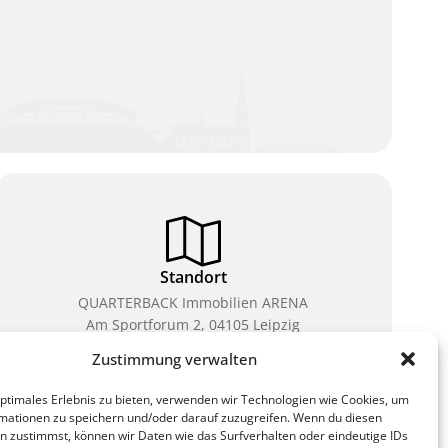
Standort
QUARTERBACK Immobilien ARENA
Am Sportforum 2, 04105 Leipzig
Zustimmung verwalten
Sie erreichen uns mit dem Öffentlichen Nahverkehr:
Straßenbahn Linien 3, 4, 7, 8, 15 Haltestelle
optimales Erlebnis zu bieten, verwenden wir Technologien wie Cookies, um
Waldplatz/Arena. Kostenfreies Parken ist während
mationen zu speichern und/oder darauf zuzugreifen. Wenn du diesen
des Ticketkaufs möglich.
n zustimmst, können wir Daten wie das Surfverhalten oder eindeutige IDs