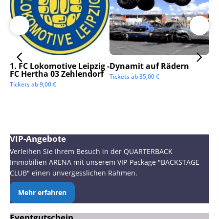
1. FC Lokomotive Leipzig -
Dynamit auf Rädern
SC
FC Hertha 03 Zehlendorf
Tickets ab
35,00
€
Tic
Tickets ab
9,00
€
VIP-Angebote
Verleihen Sie Ihrem Besuch in der QUARTERBACK
Immobilien ARENA mit unserem VIP-Package "BACKSTAGE
CLUB" einen unvergesslichen Rahmen.
Mehr erfahren
Eventgutschein