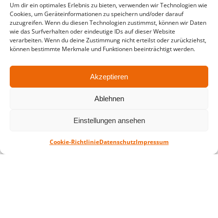
Um dir ein optimales Erlebnis zu bieten, verwenden wir Technologien wie
in der Zeit vom
06.07. – 07.08.2026
Cookies, um Geräteinformationen zu speichern und/oder darauf
zuzugreifen. Wenn du diesen Technologien zustimmst, können wir Daten
Montag – Freitag: 10-18 Uhr Samstag:
wie das Surfverhalten oder eindeutige IDs auf dieser Website
geschlossen
verarbeiten. Wenn du deine Zustimmung nicht erteilst oder zurückziehst,
können bestimmte Merkmale und Funktionen beeinträchtigt werden.
Standort
Akzeptieren
QUARTERBACK Immobilien ARENA
Am Sportforum 2, 04105 Leipzig
Ablehnen
Sie erreichen uns mit dem Öffentlichen
Einstellungen ansehen
Nahverkehr: Straßenbahn Linien 3, 4, 7, 8, 15
Haltestelle Waldplatz/Arena. Kostenfreies
Cookie-Richtlinie
Datenschutz
Impressum
Parken ist während des Ticketkaufs möglich.
Datenschutz
Impressum
AGB
Barrierefreiheit
CRM
Zahl- und Versandarten
© ZSL Betreibergesellschaft mbH