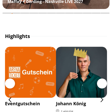
Maffay + Oerding - Nashville LIVE 2027
Highlights
Eventgutschein
Johann König
C
Leipzig