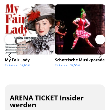
My Fair Lady
Schottische Musikparade
Go
Tickets ab
39,60
€
Tickets ab
39,50
€
Tic
ARENA TICKET Insider
werden