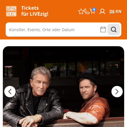
0
DE
EN