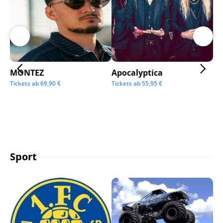
MONTEZ
Apocalyptica
Ai
Tickets ab
69,90
€
Tickets ab
55,95
€
Tic
Sport