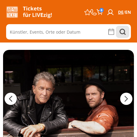
0
DE
EN