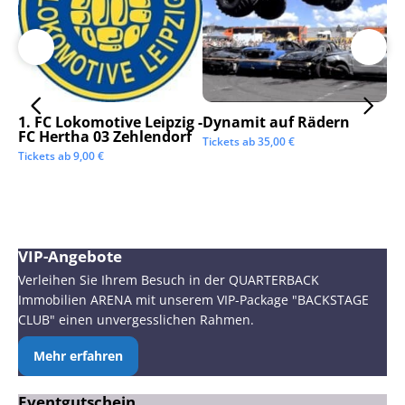
1. FC Lokomotive Leipzig -
Dynamit auf Rädern
SC
FC Hertha 03 Zehlendorf
Tickets ab
35,00
€
Tic
Tickets ab
9,00
€
VIP-Angebote
Verleihen Sie Ihrem Besuch in der QUARTERBACK
Immobilien ARENA mit unserem VIP-Package "BACKSTAGE
CLUB" einen unvergesslichen Rahmen.
Mehr erfahren
Eventgutschein