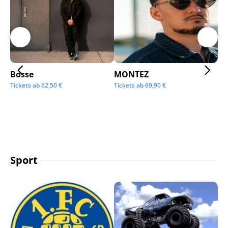
Bosse
MONTEZ
Ai
Tickets ab
62,50
€
Tickets ab
69,90
€
Tic
Sport