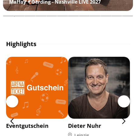
Maffay + Oerding - Nashville LIVE 2027
Highlights
Eventgutschein
Dieter Nuhr
Mi
Leipzig