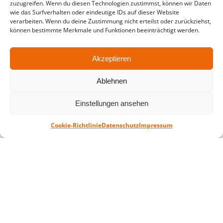
zuzugreifen. Wenn du diesen Technologien zustimmst, können wir Daten
in der Zeit vom
06.07. – 07.08.2026
wie das Surfverhalten oder eindeutige IDs auf dieser Website
verarbeiten. Wenn du deine Zustimmung nicht erteilst oder zurückziehst,
Montag – Freitag: 10-18 Uhr Samstag:
können bestimmte Merkmale und Funktionen beeinträchtigt werden.
geschlossen
Akzeptieren
Standort
Ablehnen
QUARTERBACK Immobilien ARENA
Am Sportforum 2, 04105 Leipzig
Einstellungen ansehen
Sie erreichen uns mit dem Öffentlichen
Nahverkehr: Straßenbahn Linien 3, 4, 7, 8, 15
Cookie-Richtlinie
Datenschutz
Impressum
Haltestelle Waldplatz/Arena. Kostenfreies
Parken ist während des Ticketkaufs möglich.
Datenschutz
Impressum
AGB
Barrierefreiheit
CRM
Zahl- und Versandarten
© ZSL Betreibergesellschaft mbH