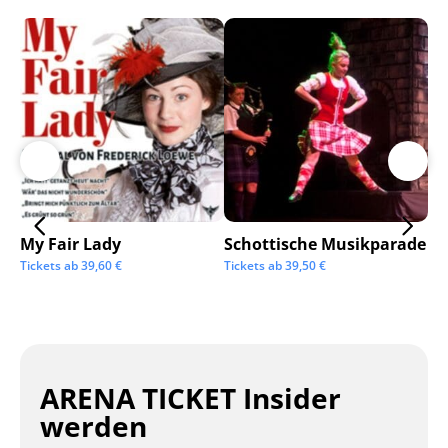
My Fair Lady
Schottische Musikparade
Go
Tickets ab
39,60
€
Tickets ab
39,50
€
Tic
ARENA TICKET Insider
werden