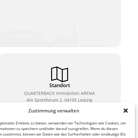
Standort
QUARTERBACK Immobilien ARENA
Am Sportforum 2, 04105 Leipzig
Zustimmung verwalten
Sie erreichen uns mit dem Öffentlichen Nahverkehr:
Straßenbahn Linien 3, 4, 7, 8, 15 Haltestelle
optimales Erlebnis zu bieten, verwenden wir Technologien wie Cookies, um
Waldplatz/Arena. Kostenfreies Parken ist während
mationen zu speichern und/oder darauf zuzugreifen. Wenn du diesen
des Ticketkaufs möglich.
n zustimmst, können wir Daten wie das Surfverhalten oder eindeutige IDs