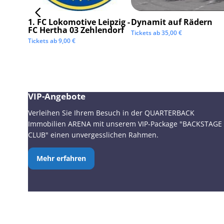
1. FC Lokomotive Leipzig -
Dynamit auf Rädern
FC Hertha 03 Zehlendorf
Tickets ab
35,00
€
Tickets ab
9,00
€
VIP-Angebote
Verleihen Sie Ihrem Besuch in der QUARTERBACK
Immobilien ARENA mit unserem VIP-Package "BACKSTAGE
CLUB" einen unvergesslichen Rahmen.
Mehr erfahren