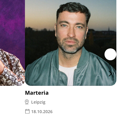
Michae
Kam
22.0
Marteria
Leipzig
18.10.2026