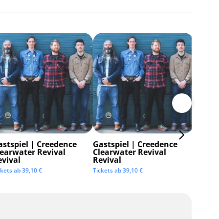
astspiel | Creedence
Gastspiel | Creedence
Invisi
learwater Revival
Clearwater Revival
Tickets 
evival
Revival
ckets ab
39,10
€
Tickets ab
39,10
€