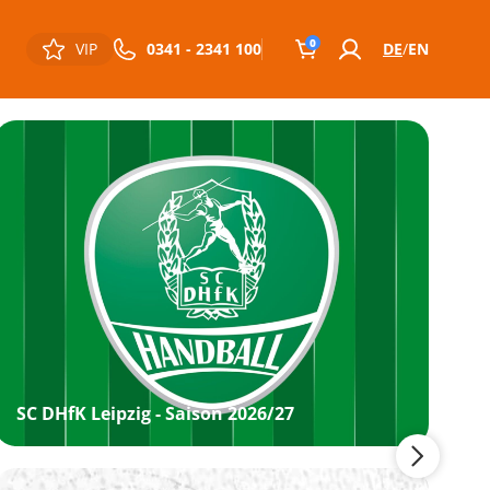
0
VIP
0341 - 2341 100
DE
EN
SC DHfK Leipzig - Saison 2026/27