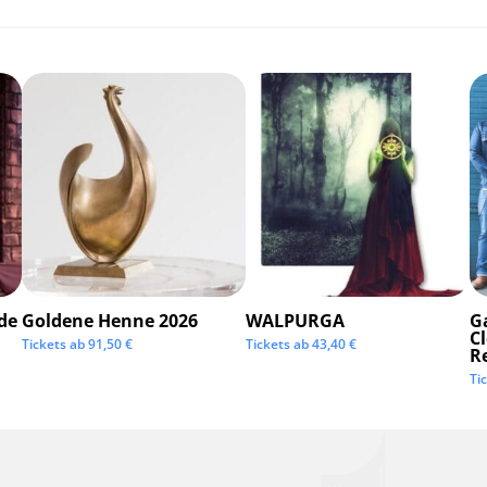
de
Goldene Henne 2026
WALPURGA
G
C
Tickets ab
91,50
€
Tickets ab
43,40
€
R
Ti