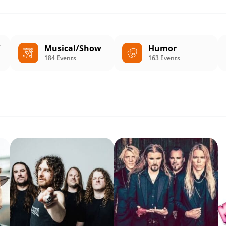
K
Musical/Show
Humor
184 Events
163 Events