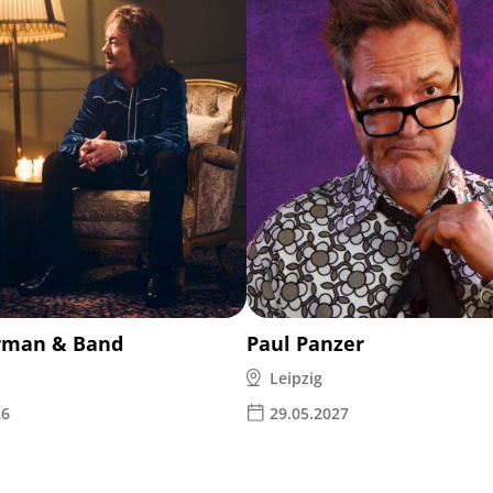
rman & Band
Paul Panzer
Leipzig
26
29.05.2027