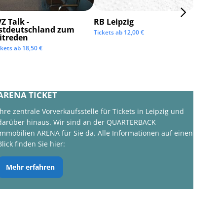
Z Talk -
RB Leipzig
ISTAF 
stdeutschland zum
Tickets ab
12,00
€
Tickets 
itreden
ckets ab
18,50
€
ARENA TICKET
Ihre zentrale Vorverkaufsstelle für Tickets in Leipzig und
darüber hinaus. Wir sind an der QUARTERBACK
Immobilien ARENA für Sie da. Alle Informationen auf einen
Blick finden Sie hier:
Mehr erfahren