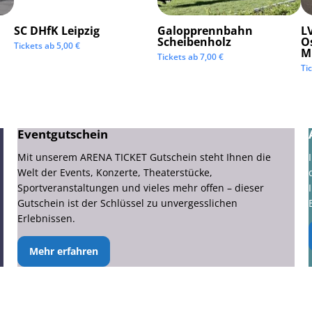
SC DHfK Leipzig
Galopprennbahn
LV
Scheibenholz
O
Tickets ab
5,00
€
M
Tickets ab
7,00
€
Ti
Eventgutschein
Mit unserem ARENA TICKET Gutschein steht Ihnen die
Welt der Events, Konzerte, Theaterstücke,
Sportveranstaltungen und vieles mehr offen – dieser
Gutschein ist der Schlüssel zu unvergesslichen
Erlebnissen.
Mehr erfahren