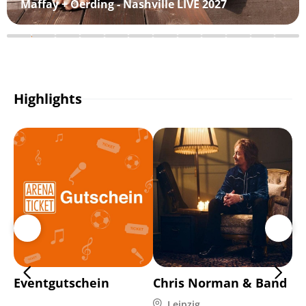
Maffay + Oerding - Nashville LIVE 2027
Highlights
Eventgutschein
Chris Norman & Band
Di
Leipzig