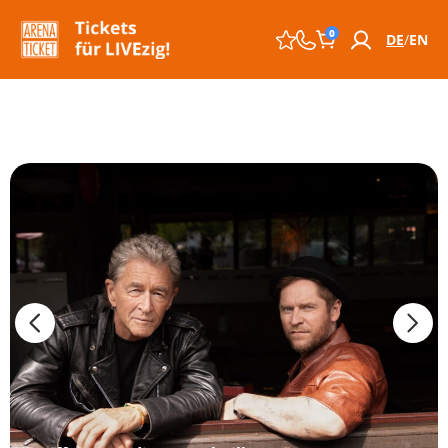
0
DE
EN