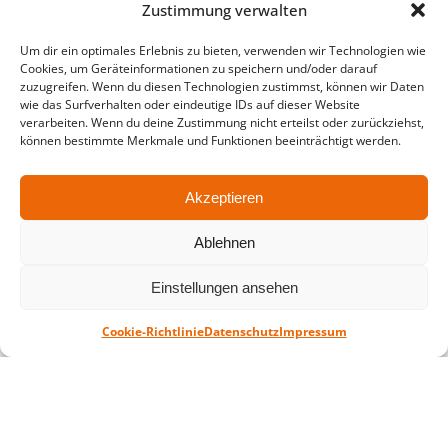
Zustimmung verwalten
in der Zeit vom
06.07. – 07.08.2026
Montag – Freitag: 10-18 Uhr Samstag:
Um dir ein optimales Erlebnis zu bieten, verwenden wir Technologien wie
Cookies, um Geräteinformationen zu speichern und/oder darauf
geschlossen
zuzugreifen. Wenn du diesen Technologien zustimmst, können wir Daten
wie das Surfverhalten oder eindeutige IDs auf dieser Website
verarbeiten. Wenn du deine Zustimmung nicht erteilst oder zurückziehst,
können bestimmte Merkmale und Funktionen beeinträchtigt werden.
Standort
QUARTERBACK Immobilien ARENA
Am Sportforum 2, 04105 Leipzig
Akzeptieren
Sie erreichen uns mit dem Öffentlichen
Ablehnen
Nahverkehr: Straßenbahn Linien 3, 4, 7, 8, 15
Haltestelle Waldplatz/Arena. Kostenfreies
Einstellungen ansehen
Parken ist während des Ticketkaufs möglich.
Cookie-Richtlinie
Datenschutz
Impressum
Datenschutz
Impressum
AGB
Barrierefreiheit
CRM
Zahl- und Versandarten
© ZSL Betreibergesellschaft mbH