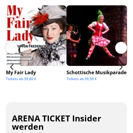
My Fair Lady
Schottische Musikparade
Go
Tickets ab
39,60
€
Tickets ab
39,50
€
Tic
ARENA TICKET Insider
werden