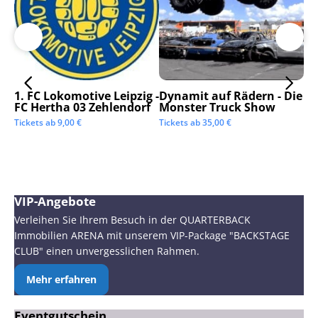
1. FC Lokomotive Leipzig -
Dynamit auf Rädern - Die
SC
FC Hertha 03 Zehlendorf
Monster Truck Show
Tic
Tickets ab
9,00
€
Tickets ab
35,00
€
VIP-Angebote
Verleihen Sie Ihrem Besuch in der QUARTERBACK
Immobilien ARENA mit unserem VIP-Package "BACKSTAGE
CLUB" einen unvergesslichen Rahmen.
Mehr erfahren
Eventgutschein