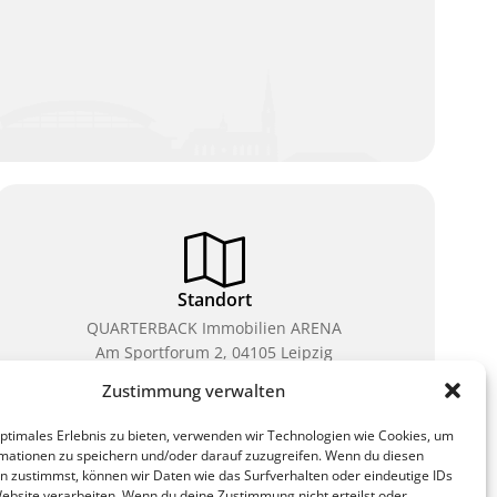
Standort
QUARTERBACK Immobilien ARENA
Am Sportforum 2, 04105 Leipzig
Zustimmung verwalten
Sie erreichen uns mit dem Öffentlichen Nahverkehr:
Straßenbahn Linien 3, 4, 7, 8, 15 Haltestelle
optimales Erlebnis zu bieten, verwenden wir Technologien wie Cookies, um
Waldplatz/Arena. Kostenfreies Parken ist während
mationen zu speichern und/oder darauf zuzugreifen. Wenn du diesen
des Ticketkaufs möglich.
n zustimmst, können wir Daten wie das Surfverhalten oder eindeutige IDs
Website verarbeiten. Wenn du deine Zustimmung nicht erteilst oder