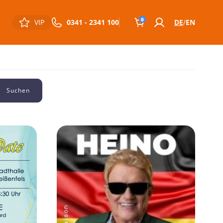
0
VIP
0341 - 2341 100
DE
EN
Suchen