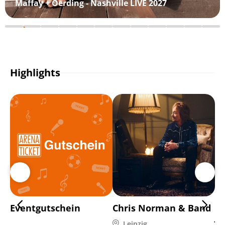
Maffay + Oerding - Nashville LIVE 2027
Highlights
Eventgutschein
Chris Norman & Band
Di
Ja
Leipzig