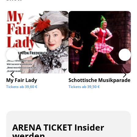
My Fair Lady
Schottische Musikparade
Go
Tickets ab
39,60
€
Tickets ab
39,50
€
Tic
ARENA TICKET Insider
werden