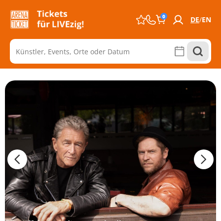
0
DE
EN