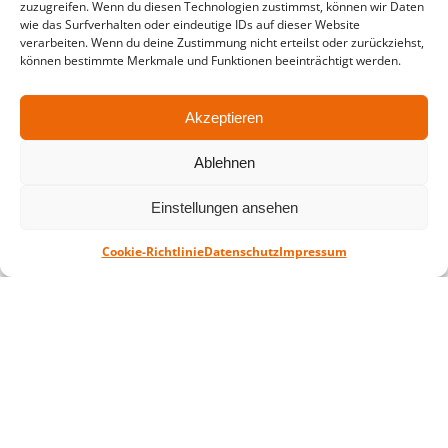
zuzugreifen. Wenn du diesen Technologien zustimmst, können wir Daten
wie das Surfverhalten oder eindeutige IDs auf dieser Website
in der Zeit vom
06.07. – 07.08.2026
verarbeiten. Wenn du deine Zustimmung nicht erteilst oder zurückziehst,
können bestimmte Merkmale und Funktionen beeinträchtigt werden.
Montag – Freitag: 10-18 Uhr Samstag:
geschlossen
Akzeptieren
Standort
Ablehnen
QUARTERBACK Immobilien ARENA
Einstellungen ansehen
Am Sportforum 2, 04105 Leipzig
Sie erreichen uns mit dem Öffentlichen
Cookie-Richtlinie
Datenschutz
Impressum
Nahverkehr: Straßenbahn Linien 3, 4, 7, 8, 15
Haltestelle Waldplatz/Arena. Kostenfreies
Parken ist während des Ticketkaufs möglich.
Datenschutz
Impressum
AGB
Barrierefreiheit
CRM
Zahl- und Versandarten
© ZSL Betreibergesellschaft mbH