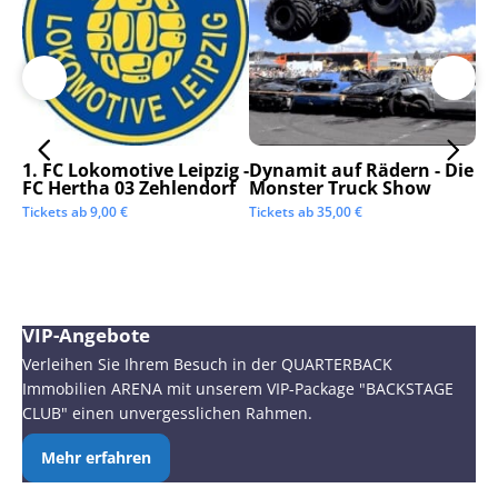
1. FC Lokomotive Leipzig -
Dynamit auf Rädern - Die
SC
FC Hertha 03 Zehlendorf
Monster Truck Show
Tic
Tickets ab
9,00
€
Tickets ab
35,00
€
VIP-Angebote
Verleihen Sie Ihrem Besuch in der QUARTERBACK
Immobilien ARENA mit unserem VIP-Package "BACKSTAGE
CLUB" einen unvergesslichen Rahmen.
Mehr erfahren