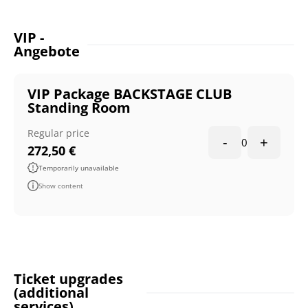
VIP -
Angebote
VIP Package BACKSTAGE CLUB
Standing Room
Regular price
-
+
0
272,50
€
Temporarily unavailable
Show content
Ticket upgrades
(additional
services)