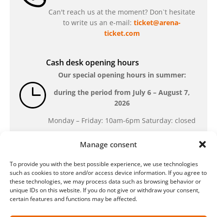
Can't reach us at the moment? Don`t hesitate
to write us an e-mail:
ticket@arena-
ticket.com
Cash desk opening hours
Our special opening hours in summer:
during the period from
July 6 – August 7,
2026
Monday – Friday: 10am-6pm Saturday: closed
Manage consent
Location
To provide you with the best possible experience, we use technologies
QUARTERBACK Immobilien ARENA
such as cookies to store and/or access device information. If you agree to
Am Sportforum 2, 04105 Leipzig
these technologies, we may process data such as browsing behavior or
unique IDs on this website. If you do not give or withdraw your consent,
You can reach us by public transport: tram
certain features and functions may be affected.
lines 3, 4, 7, 8, 15, stop Waldplatz/Arena. Free