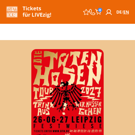
0
DE
EN