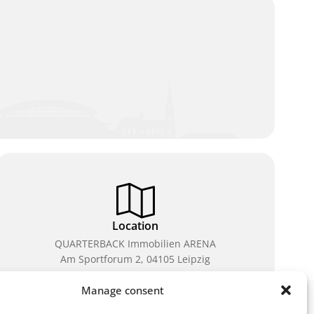
Location
QUARTERBACK Immobilien ARENA
Am Sportforum 2, 04105 Leipzig
You can reach us by public transport: tram lines 3, 4,
Manage consent
7, 8, 15, stop Waldplatz/Arena. Free parking is