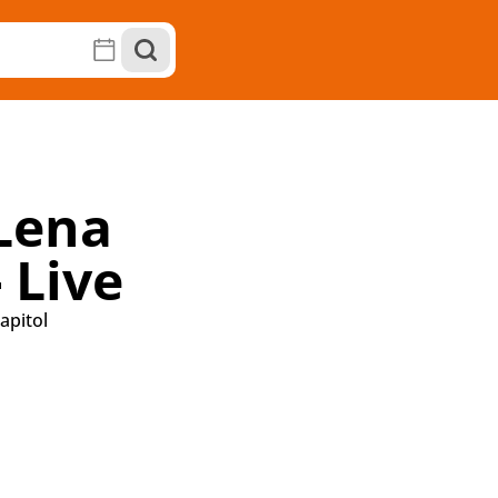
Lena
 Live
apitol