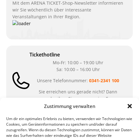
Mit dem ARENA TICKET-Shop-Newsletter informieren
wir Sie wöchentlich über interessante
Veranstaltungen in Ihrer Region.
Tickethotline
Mo-Fr: 10:00 – 19:00 Uhr
Sa: 10:00 – 16:00 Uhr
Unsere Telefonnummer:
0341-2341 100
Sie erreichen uns gerade nicht? Dann
schreiben Sie uns gern eine E-
Mail:
ticket@arena-ticket.com
Zustimmung verwalten
Um dir ein optimales Erlebnis zu bieten, verwenden wir Technologien wie
Kassenöffnungszeiten
Cookies, um Geräteinformationen zu speichern und/oder darauf
zuzugreifen. Wenn du diesen Technologien zustimmst, können wir Daten
unsere Sonderöffnungszeiten im Sommer:
wie das Surfverhalten oder eindeutige IDs auf dieser Website