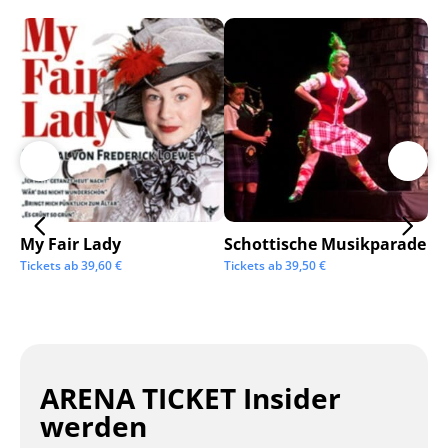
My Fair Lady
Schottische Musikparade
Go
Tickets ab
39,60
€
Tickets ab
39,50
€
Tic
ARENA TICKET Insider
werden