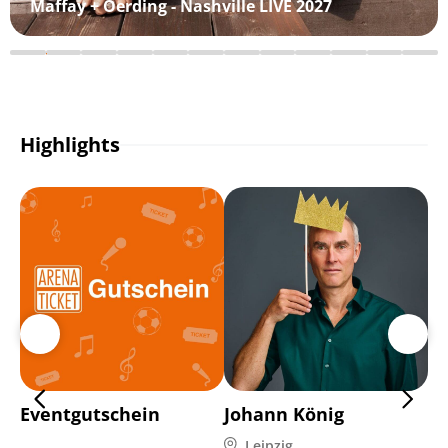
Maffay + Oerding - Nashville LIVE 2027
Highlights
Eventgutschein
Johann König
De
Leipzig