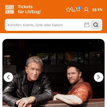
0
DE
EN