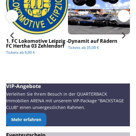
1. FC Lokomotive Leipzig -
Dynamit auf Rädern
SC
FC Hertha 03 Zehlendorf
Tickets ab
35,00
€
Tic
Tickets ab
9,00
€
VIP-Angebote
Verleihen Sie Ihrem Besuch in der QUARTERBACK
Immobilien ARENA mit unserem VIP-Package "BACKSTAGE
CLUB" einen unvergesslichen Rahmen.
Mehr erfahren
Eventgutschein