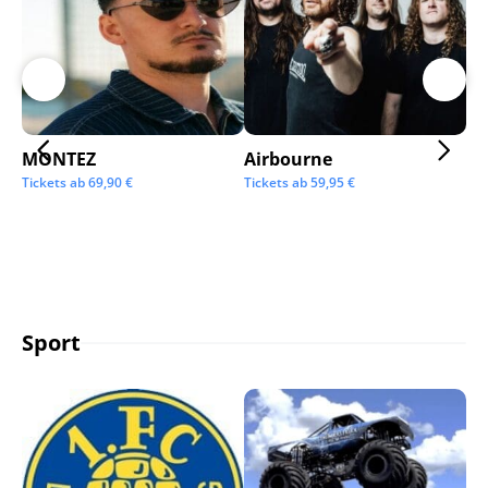
MONTEZ
Airbourne
Ap
Tickets ab
69,90
€
Tickets ab
59,95
€
Tic
Sport