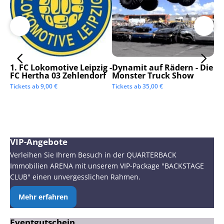
1. FC Lokomotive Leipzig -
Dynamit auf Rädern - Die
SC
FC Hertha 03 Zehlendorf
Monster Truck Show
Tic
Tickets ab
9,00
€
Tickets ab
35,00
€
VIP-Angebote
Verleihen Sie Ihrem Besuch in der QUARTERBACK
Immobilien ARENA mit unserem VIP-Package "BACKSTAGE
CLUB" einen unvergesslichen Rahmen.
Mehr erfahren
Eventgutschein