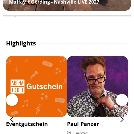
Maffay + Oerding - Nashville LIVE 2027
Highlights
Eventgutschein
Paul Panzer
Mi
Leipzig