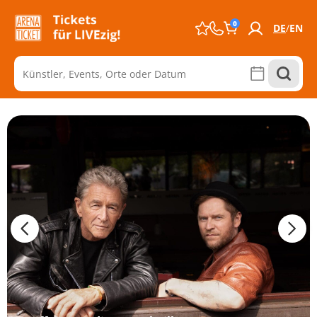
0
DE
EN