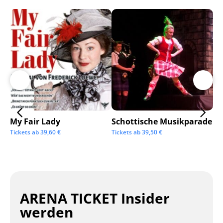
My Fair Lady
Schottische Musikparade
Go
Tickets ab
39,60
€
Tickets ab
39,50
€
Tic
ARENA TICKET Insider
werden