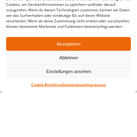
in der Zeit vom
06.07. – 07.08.2026
Cookies, um Geräteinformationen zu speichern und/oder darauf
zuzugreifen. Wenn du diesen Technologien zustimmst, können wir Daten
Montag – Freitag: 10-18 Uhr Samstag:
wie das Surfverhalten oder eindeutige IDs auf dieser Website
verarbeiten. Wenn du deine Zustimmung nicht erteilst oder zurückziehst,
geschlossen
können bestimmte Merkmale und Funktionen beeinträchtigt werden.
Akzeptieren
Standort
QUARTERBACK Immobilien ARENA
Ablehnen
Am Sportforum 2, 04105 Leipzig
Sie erreichen uns mit dem Öffentlichen
Einstellungen ansehen
Nahverkehr: Straßenbahn Linien 3, 4, 7, 8, 15
Haltestelle Waldplatz/Arena. Kostenfreies
Cookie-Richtlinie
Datenschutz
Impressum
Parken ist während des Ticketkaufs möglich.
Datenschutz
Impressum
AGB
Barrierefreiheit
CRM
Zahl- und Versandarten
© ZSL Betreibergesellschaft mbH