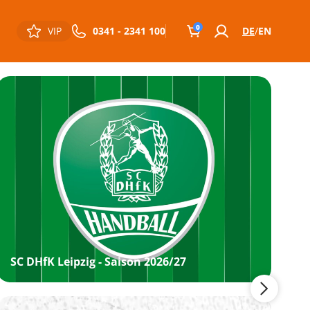
0
VIP
0341 - 2341 100
DE
EN
SC DHfK Leipzig - Saison 2026/27