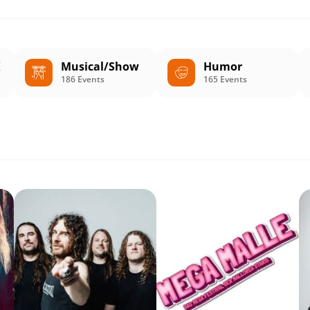
K
Musical/Show
Humor
186 Events
165 Events