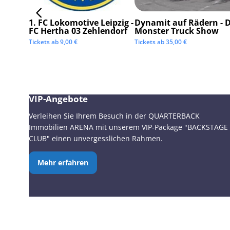
1. FC Lokomotive Leipzig -
Dynamit auf Rädern - D
FC Hertha 03 Zehlendorf
Monster Truck Show
Tickets ab
9,00
€
Tickets ab
35,00
€
VIP-Angebote
Verleihen Sie Ihrem Besuch in der QUARTERBACK
Immobilien ARENA mit unserem VIP-Package "BACKSTAGE
CLUB" einen unvergesslichen Rahmen.
Mehr erfahren