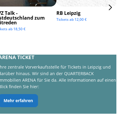
Z Talk -
RB Leipzig
ISTAF 
stdeutschland zum
Tickets ab
12,00
€
Tickets 
itreden
ckets ab
18,50
€
ARENA TICKET
Ihre zentrale Vorverkaufsstelle für Tickets in Leipzig und
darüber hinaus. Wir sind an der QUARTERBACK
Immobilien ARENA für Sie da. Alle Informationen auf einen
Blick finden Sie hier:
Mehr erfahren