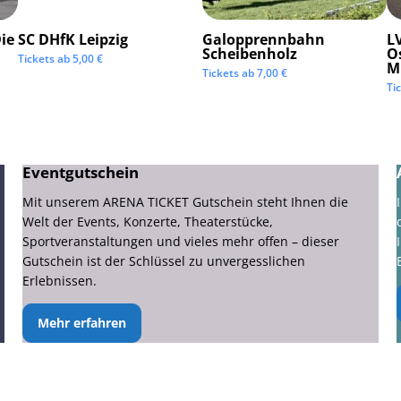
ie
SC DHfK Leipzig
Galopprennbahn
LV
Scheibenholz
O
Tickets ab
5,00
€
M
Tickets ab
7,00
€
Ti
Eventgutschein
Mit unserem ARENA TICKET Gutschein steht Ihnen die
Welt der Events, Konzerte, Theaterstücke,
Sportveranstaltungen und vieles mehr offen – dieser
Gutschein ist der Schlüssel zu unvergesslichen
Erlebnissen.
Mehr erfahren