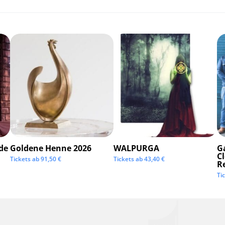
de
Goldene Henne 2026
WALPURGA
G
C
Tickets ab
91,50
€
Tickets ab
43,40
€
R
Ti