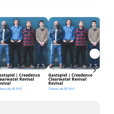
astspiel | Creedence
Gastspiel | Creedence
Invisi
learwater Revival
Clearwater Revival
Tickets 
evival
Revival
ckets ab
39,10
€
Tickets ab
39,10
€