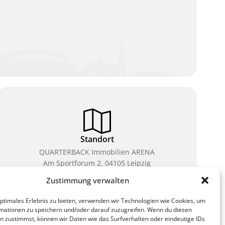
Standort
QUARTERBACK Immobilien ARENA
Am Sportforum 2, 04105 Leipzig
Zustimmung verwalten
Sie erreichen uns mit dem Öffentlichen Nahverkehr:
Straßenbahn Linien 3, 4, 7, 8, 15 Haltestelle
optimales Erlebnis zu bieten, verwenden wir Technologien wie Cookies, um
Waldplatz/Arena. Kostenfreies Parken ist während
mationen zu speichern und/oder darauf zuzugreifen. Wenn du diesen
des Ticketkaufs möglich.
n zustimmst, können wir Daten wie das Surfverhalten oder eindeutige IDs