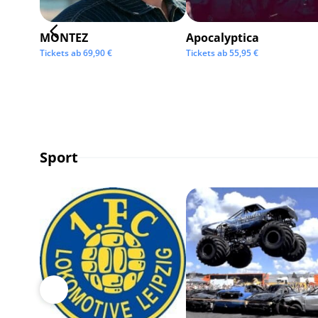
MONTEZ
Apocalyptica
Tickets ab
69,90
€
Tickets ab
55,95
€
Sport