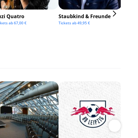
uzi Quatro
Staubkind & Freunde
ckets ab
67,00
€
Tickets ab
49,95
€
BOSSE
Tickets 