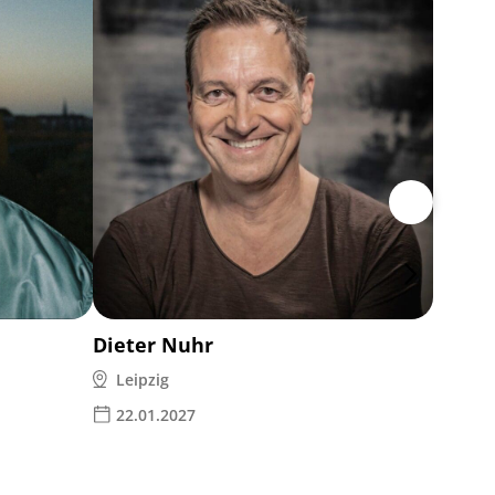
Ina M
Leipz
14.1
Dieter Nuhr
Leipzig
22.01.2027